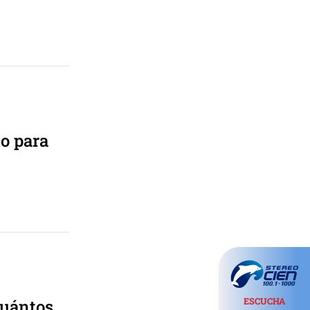
to para
cuántos
ESCUCHA