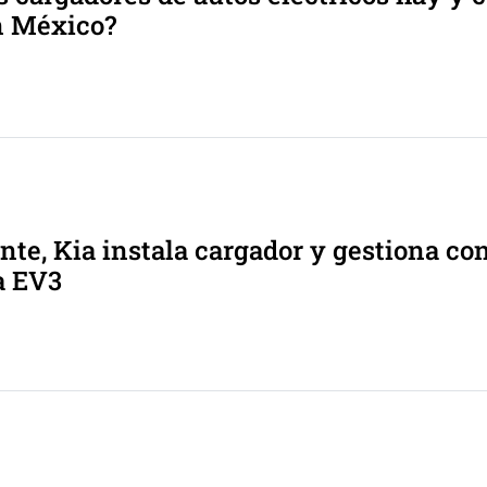
n México?
te, Kia instala cargador y gestiona co
a EV3