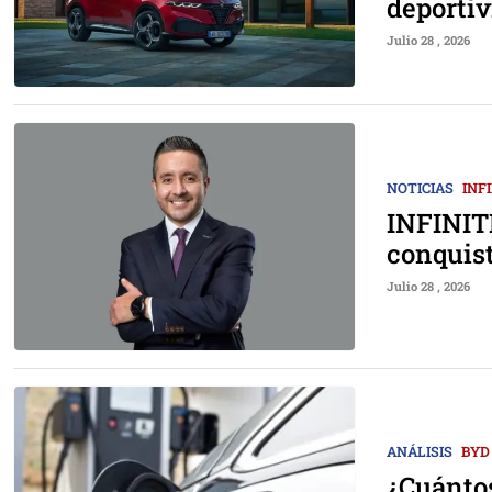
deporti
Julio 28 , 2026
NOTICIAS
INFI
INFINITI
conquist
Julio 28 , 2026
ANÁLISIS
BYD
¿Cuántos