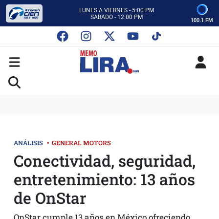
CON MEMO LIRA Y SU EQUIPO
LUNES A VIERNES - 5:00 PM
SABADO - 12:00 PM
100.1 FM
ESCUCHA AUTOS AL CIEN
CON MEMO LIRA Y SU EQUIPO
LUNES A VIERNES - 5:00 PM
SABADO - 12:00 PM
ANÁLISIS
•
GENERAL MOTORS
Conectividad, seguridad,
entretenimiento: 13 años
de OnStar
OnStar cumple 13 años en México ofreciendo