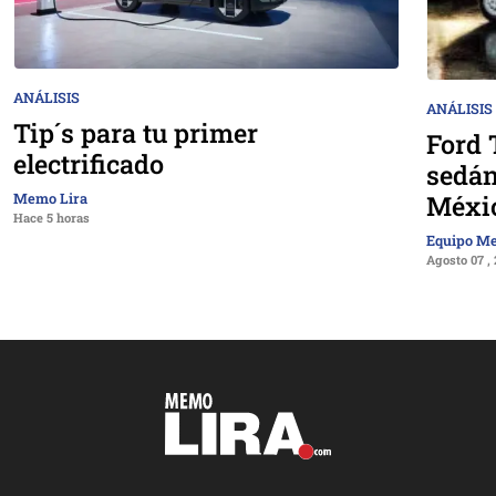
ANÁLISIS
ANÁLISIS
Tip´s para tu primer
Ford 
electrificado
sedán
Méxi
Memo Lira
Hace 5 horas
Equipo M
Agosto 07 ,