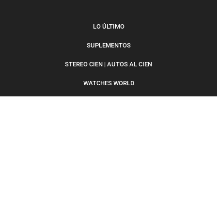
LO ÚLTIMO
SUPLEMENTOS
STEREO CIEN | AUTOS AL CIEN
WATCHES WORLD
WW SHOP
AVISO DE PRIVACIDAD
CONTACTO
PUBLICIDAD
Portal Hermano