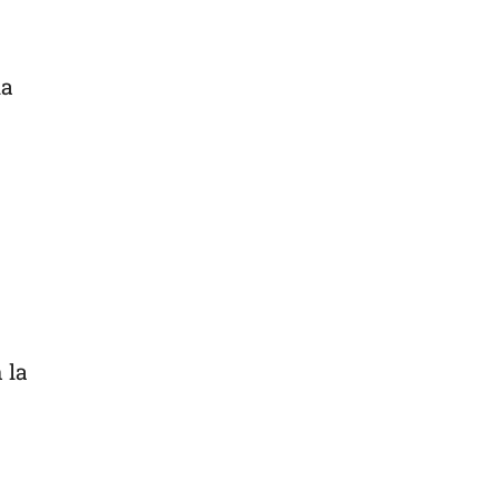
la
 la