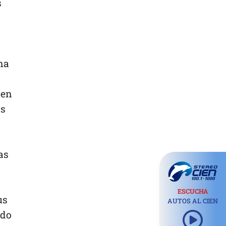
s
na
nen
os
as
ESCUCHA
us
AUTOS AL CIEN
ndo