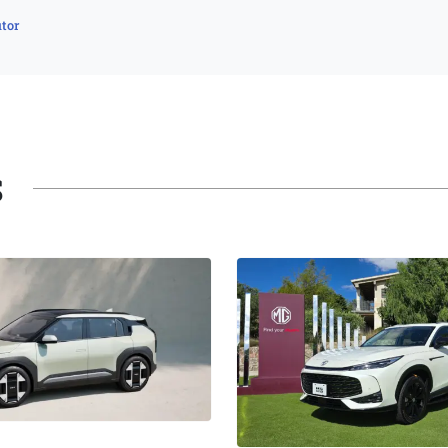
tor
S