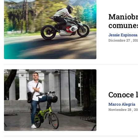
Maniobra
comune
Jessie Espinosa
Diciembre 27 , 20
Conoce l
Marco Alegría
Noviembre 28 , 20