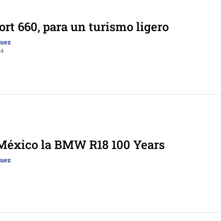
ort 660, para un turismo ligero
quez
24
 México la BMW R18 100 Years
quez