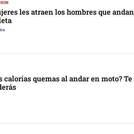
DSON
jeres les atraen los hombres que andan
leta
ira
 calorías quemas al andar en moto? Te
derás