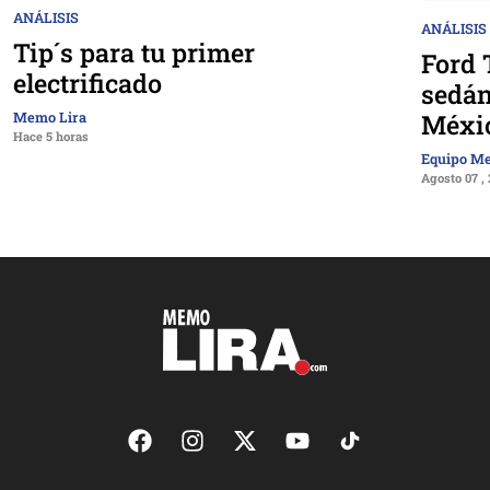
ANÁLISIS
ANÁLISIS
Tip´s para tu primer
Ford 
electrificado
sedán
Méxi
Memo Lira
Hace 5 horas
Equipo M
Agosto 07 ,