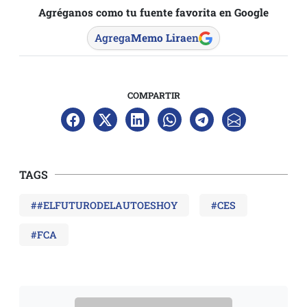
Agréganos como tu fuente favorita en Google
Agrega
Memo Lira
en
COMPARTIR
TAGS
##ELFUTURODELAUTOESHOY
#CES
#FCA