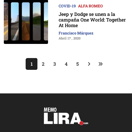
COVID-19
ALFA ROMEO
Jeep y Dodge se unen a la
campaña One World: Together
At Home
Francisco Márquez
Abril 17 , 2020
1
2
3
4
5