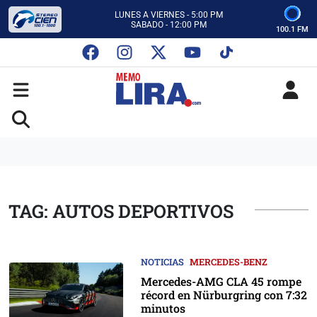
CON MEMO LIRA Y SU EQUIPO
LUNES A VIERNES - 5:00 PM
SABADO - 12:00 PM
100.1 FM
ESCUCHA AUTOS AL CIEN
CON MEMO LIRA Y SU EQUIPO
LUNES A VIERNES - 5:00 PM
SABADO - 12:00 PM
TAG: AUTOS DEPORTIVOS
NOTICIAS
MERCEDES-BENZ
Mercedes-AMG CLA 45 rompe
récord en Nürburgring con 7:32
minutos