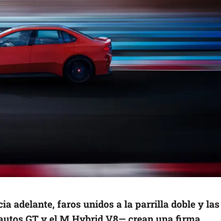
cia adelante, faros unidos a la parrilla doble y la
 autos GT y el M Hybrid V8— crean una firma