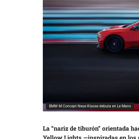
BMW M Concept Neue Klasse debuta en Le Mans
La “nariz de tiburón” orientada ha
Yellow Lights
—inspiradas en los