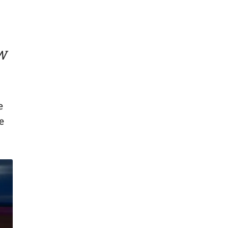
MW
e
e