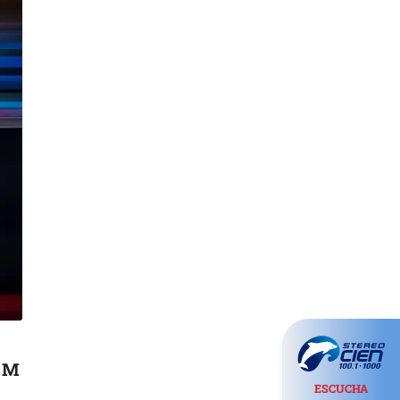
s M
ESCUCHA