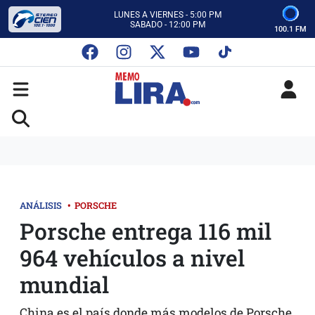
CON MEMO LIRA Y SU EQUIPO
LUNES A VIERNES - 5:00 PM
SABADO - 12:00 PM
100.1 FM
ESCUCHA AUTOS AL CIEN
CON MEMO LIRA Y SU EQUIPO
LUNES A VIERNES - 5:00 PM
SABADO - 12:00 PM
ANÁLISIS
•
PORSCHE
Porsche entrega 116 mil
964 vehículos a nivel
mundial
China es el país donde más modelos de Porsche