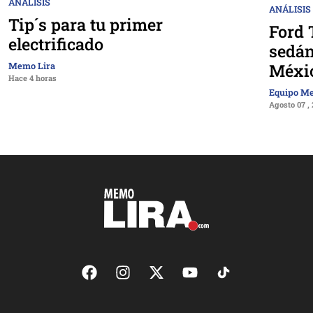
ANÁLISIS
ANÁLISIS
Tip´s para tu primer
Ford 
electrificado
sedán
Méxi
Memo Lira
Hace 4 horas
Equipo M
Agosto 07 ,