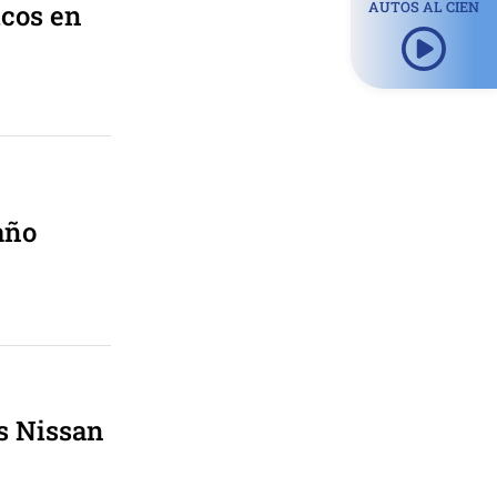
icos en
AUTOS AL CIEN
año
es Nissan