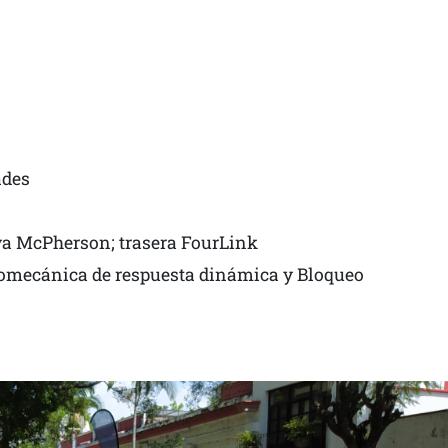
ades
va McPherson; trasera FourLink
romecánica de respuesta dinámica y Bloqueo