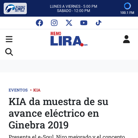
ESCUCHA AUTOS AL CIEN
CON MEMO LIRA Y SU EQUIPO
100.1 FM
LUNES A VIERNES - 5:00 PM
SABADO - 12:00 PM
ESCUCHA AUTOS AL CIEN
CON MEMO LIRA Y SU EQUIPO
LUNES A VIERNES - 5:00 PM
SABADO - 12:00 PM
EVENTOS
•
KIA
KIA da muestra de su
avance eléctrico en
Ginebra 2019
Presenta el e-Soul, Niro mejorado y el concepto