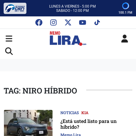
CON MEMO LIRA Y SU EQUIPO
LUNES A VIERNES - 5:00 PM
SABADO - 12:00 PM
100.1 FM
ESCUCHA AUTOS AL CIEN
CON MEMO LIRA Y SU EQUIPO
LUNES A VIERNES - 5:00 PM
SABADO - 12:00 PM
TAG: NIRO HÍBRIDO
NOTICIAS
KIA
¿Está usted listo para un
híbrido?
Memo Lira