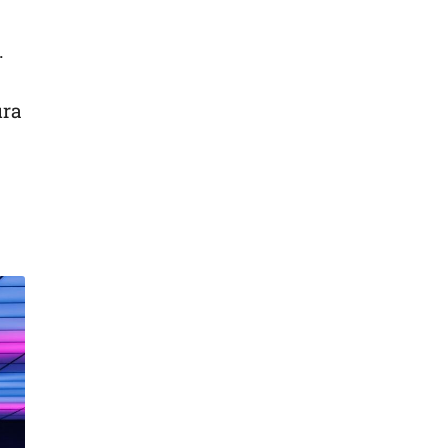
.
ura