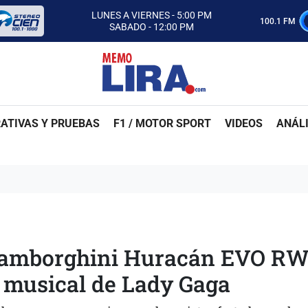
CON MEMO LIRA Y SU EQUIPO
LUNES A VIERNES - 5:00 PM
100.1 FM
SABADO - 12:00 PM
ESCUCHA AUTOS AL CIEN
CON MEMO LIRA Y SU EQUIPO
LUNES A VIERNES - 5:00 PM
SABADO - 12:00 PM
ATIVAS Y PRUEBAS
F1 / MOTOR SPORT
VIDEOS
ANÁLI
l Lamborghini Huracán EVO R
o musical de Lady Gaga