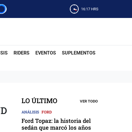
16:17
HRS
SIS
RIDERS
EVENTOS
SUPLEMENTOS
LO ÚLTIMO
VER TODO
WD
ANÁLISIS
FORD
Ford Topaz: la historia del
sedán que marcó los años