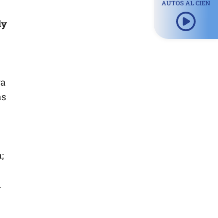
AUTOS AL CIEN
dy
ra
as
;
.