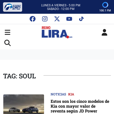
CON MEMO LIRA Y SU EQUIPO
LUNES A VIERNES - 5:00 PM
SABADO - 12:00 PM
100.1 FM
ESCUCHA AUTOS AL CIEN
CON MEMO LIRA Y SU EQUIPO
LUNES A VIERNES - 5:00 PM
SABADO - 12:00 PM
TAG: SOUL
NOTICIAS
KIA
Estos son los cinco modelos de
Kia con mayor valor de
reventa según JD Power