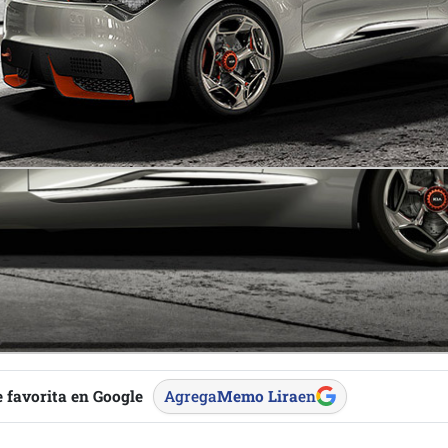
 favorita en Google
Agrega
Memo Lira
en