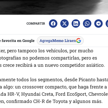
COMPARTIR
 favorita en Google
Agrega
Memo Lira
en
r, pero tampoco los vehículos, por mucho
otografías no podemos compartirlas, pero es
 crece recibirá a un nuevo competidor asiático.
amente todos los segmentos, desde Picanto hast
ta algo: un crossover compacto, que haga frente a
a HR-V, Hyundai Creta, Ford EcoSport, Chevrole
nen, confirmado CH-R de Toyota y algunos más.