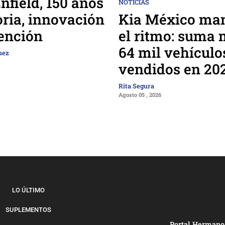
nfield, 150 años
NOTICIAS
Kia México man
oria, innovación
el ritmo: suma 
ención
64 mil vehículo
uez
vendidos en 20
Rita Segura
Agosto 05 , 2026
LO ÚLTIMO
SUPLEMENTOS
Portal Hermano