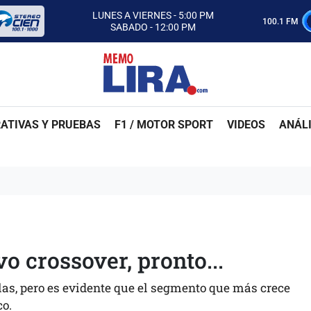
CON MEMO LIRA Y SU EQUIPO
LUNES A VIERNES - 5:00 PM
100.1 FM
SABADO - 12:00 PM
ESCUCHA AUTOS AL CIEN
CON MEMO LIRA Y SU EQUIPO
LUNES A VIERNES - 5:00 PM
SABADO - 12:00 PM
ATIVAS Y PRUEBAS
F1 / MOTOR SPORT
VIDEOS
ANÁLI
o crossover, pronto...
as, pero es evidente que el segmento que más crece
co.