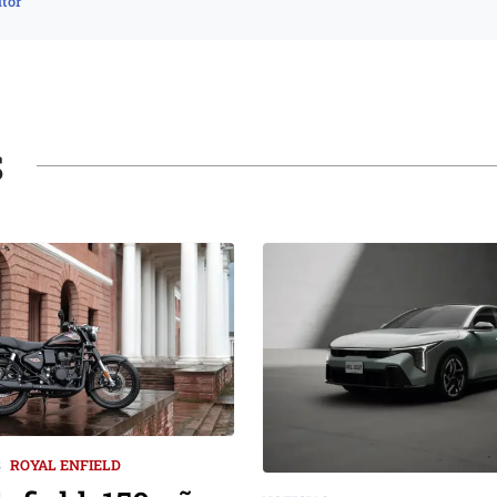
tor
S
S
ROYAL ENFIELD