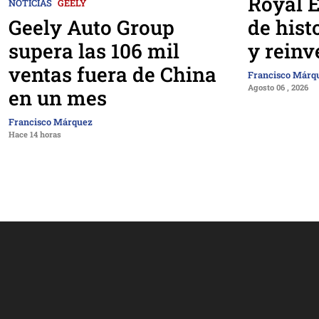
Royal E
NOTICIAS
GEELY
Geely Auto Group
de hist
supera las 106 mil
y reinv
ventas fuera de China
Francisco Márq
Agosto 06 , 2026
en un mes
Francisco Márquez
Hace 14 horas