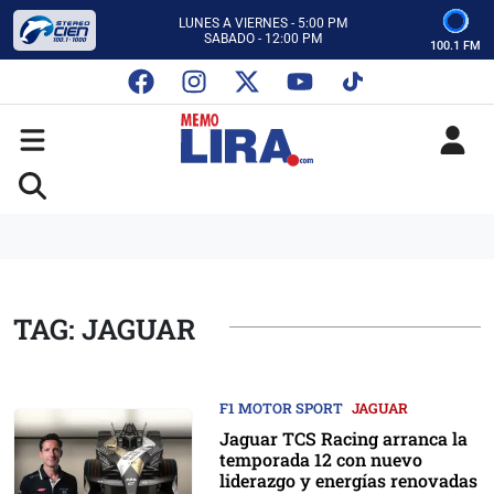
CON MEMO LIRA Y SU EQUIPO
LUNES A VIERNES - 5:00 PM
SABADO - 12:00 PM
100.1 FM
ESCUCHA AUTOS AL CIEN
CON MEMO LIRA Y SU EQUIPO
LUNES A VIERNES - 5:00 PM
SABADO - 12:00 PM
TAG: JAGUAR
F1 MOTOR SPORT
JAGUAR
Jaguar TCS Racing arranca la
temporada 12 con nuevo
liderazgo y energías renovadas