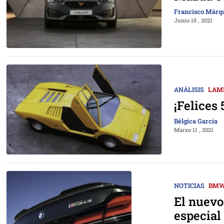
Francisco Márq
Junio 15 , 2021
ANÁLISIS
LAM
¡Felices
Bélgica García
Marzo 11 , 2021
NOTICIAS
BM
El nuev
especial