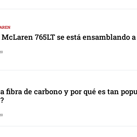
AREN
o McLaren 765LT se está ensamblando 
20
la fibra de carbono y por qué es tan pop
s?
20