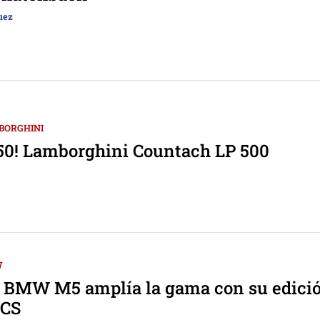
uez
BORGHINI
 50! Lamborghini Countach LP 500
W
o BMW M5 amplía la gama con su edici
 CS