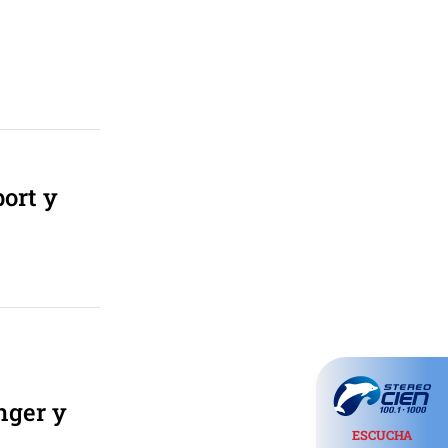
port y
nger y
ESCUCHA