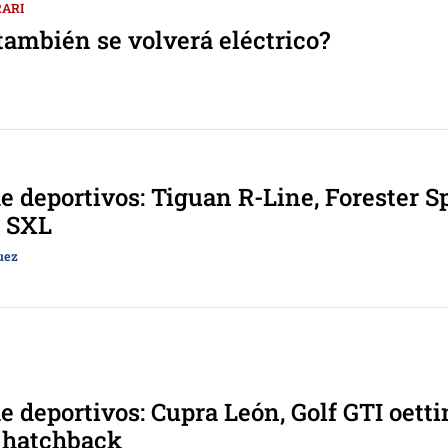
ARI
 también se volverá eléctrico?
e deportivos: Tiguan R-Line, Forester S
e SXL
uez
e deportivos: Cupra León, Golf GTI oetti
 hatchback