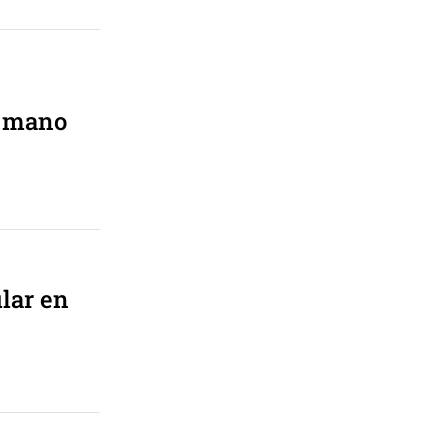
a mano
ular en