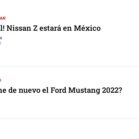
SAN
ial! Nissan Z estará en México
ez
2
D
ne de nuevo el Ford Mustang 2022?