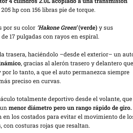
or 4 cilindros 2.0L acoplado a una transmisión
205 hp con 156 libras pie de torque.
s por su color
‘Hakone Green’
(verde)
y sus
de 17 pulgadas con rayos en espiral.
la trasera, haciéndolo –desde el exterior– un aut
inámico
, gracias al alerón trasero y delantero qu
y por lo tanto, a que el auto permanezca siempre
más preciso en curvas.
táculo totalmente deportivo desde el volante, que
e un
menor diámetro pero un rango rápido de giro.
n en los costados para evitar el movimiento de lo
 con costuras rojas que resaltan.