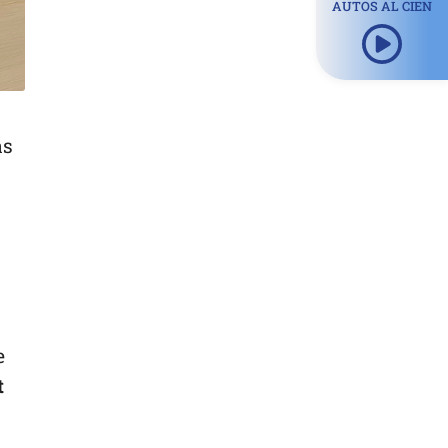
AUTOS AL CIEN
as
e
t