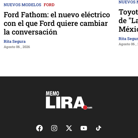
NUEVOS 
NUEVOS MODELOS
FORD
Toyot
Ford Fathom: el nuevo eléctrico
de "La
con el que Ford quiere cambiar
Méxi
la conversación
Rita Segu
Rita Segura
Agosto 06 ,
Agosto 06 , 2026