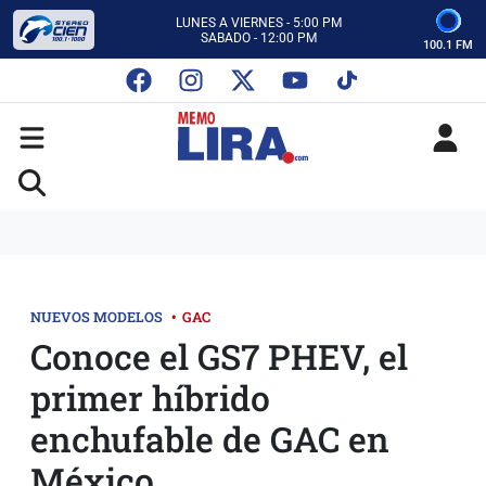
CON MEMO LIRA Y SU EQUIPO
LUNES A VIERNES - 5:00 PM
SABADO - 12:00 PM
100.1 FM
ESCUCHA AUTOS AL CIEN
CON MEMO LIRA Y SU EQUIPO
LUNES A VIERNES - 5:00 PM
SABADO - 12:00 PM
NUEVOS MODELOS
•
GAC
Conoce el GS7 PHEV, el
primer híbrido
enchufable de GAC en
México