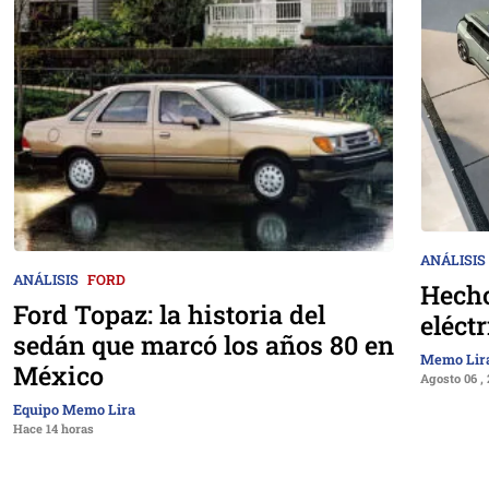
ANÁLISIS
ANÁLISIS
FORD
Hecho
Ford Topaz: la historia del
eléct
sedán que marcó los años 80 en
Memo Lir
México
Agosto 06 ,
Equipo Memo Lira
Hace 14 horas