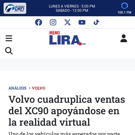
ESCUCHA AUTOS AL CIEN
CON MEMO LIRA Y SU EQUIPO
100.1 FM
LUNES A VIERNES - 5:00 PM
SABADO - 12:00 PM
ESCUCHA AUTOS AL CIEN
CON MEMO LIRA Y SU EQUIPO
LUNES A VIERNES - 5:00 PM
SABADO - 12:00 PM
ANÁLISIS
•
VOLVO
Volvo cuadruplica ventas
del XC90 apoyándose en
la realidad virtual
Uno de los vehículos más esperados por parte