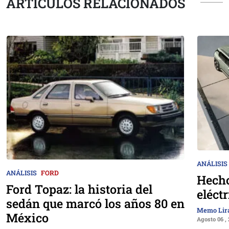
ARTÍCULOS RELACIONADOS
ANÁLISIS
ANÁLISIS
FORD
Hecho
Ford Topaz: la historia del
eléct
sedán que marcó los años 80 en
Memo Lir
México
Agosto 06 ,