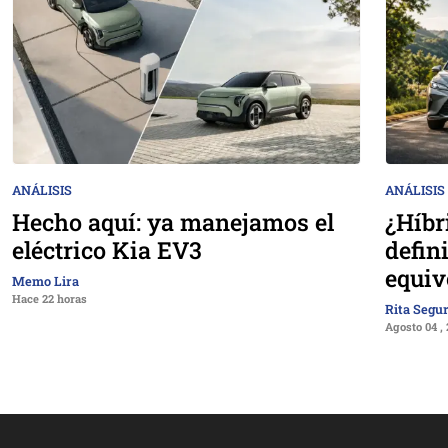
ANÁLISIS
ANÁLISIS
Hecho aquí: ya manejamos el
¿Híbr
eléctrico Kia EV3
defin
equiv
Memo Lira
Hace 22 horas
Rita Segu
Agosto 04 ,