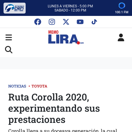
ESCUCHA AUTOS AL CIEN
CON MEMO LIRA Y SU EQUIPO
100.1 FM
LUNES A VIERNES - 5:00 PM
SABADO - 12:00 PM
ESCUCHA AUTOS AL CIEN
CON MEMO LIRA Y SU EQUIPO
LUNES A VIERNES - 5:00 PM
SABADO - 12:00 PM
NOTICIAS
•
TOYOTA
Ruta Corolla 2020,
experimentando sus
prestaciones
Corolla llega a su doceava generación, la cual