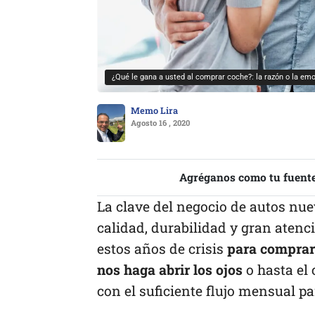
¿Qué le gana a usted al comprar coche?: la razón o la em
Memo Lira
Agosto 16 , 2020
Agréganos como tu fuente
La clave del negocio de autos nue
calidad, durabilidad y gran atenci
estos años de crisis
para comprar 
nos haga abrir los ojos
o hasta el
con el suficiente flujo mensual p