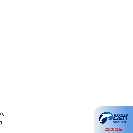
e
o,
a
ESCUCHA