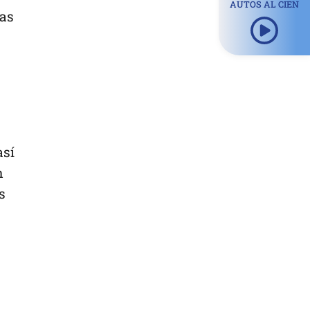
AUTOS AL CIEN
cas
a
así
n
s