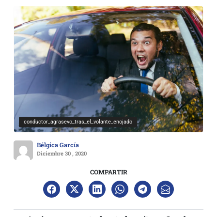
conductor_agrasevo_tras_el_volante_enojado
Bélgica García
Diciembre 30 , 2020
COMPARTIR