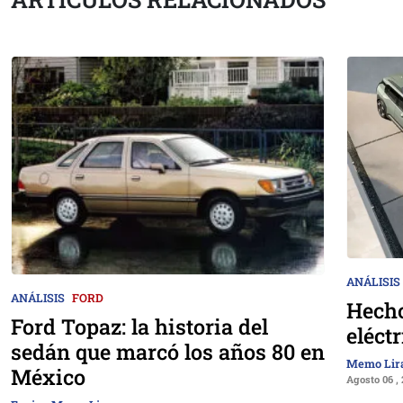
ANÁLISIS
ANÁLISIS
FORD
Hecho
Ford Topaz: la historia del
eléct
sedán que marcó los años 80 en
Memo Lir
México
Agosto 06 ,