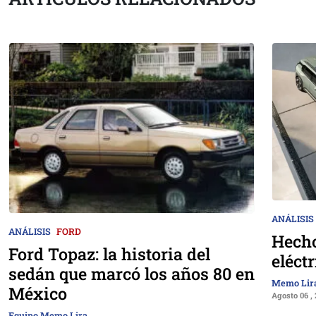
ANÁLISIS
ANÁLISIS
FORD
Hecho
Ford Topaz: la historia del
eléct
sedán que marcó los años 80 en
Memo Lir
México
Agosto 06 ,
Equipo Memo Lira