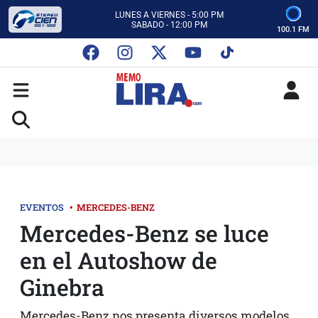
ESCUCHA AUTOS AL CIEN
CON MEMO LIRA Y SU EQUIPO
100.1 FM
LUNES A VIERNES - 5:00 PM
SABADO - 12:00 PM
ESCUCHA AUTOS AL CIEN
CON MEMO LIRA Y SU EQUIPO
LUNES A VIERNES - 5:00 PM
SABADO - 12:00 PM
EVENTOS
•
MERCEDES-BENZ
Mercedes-Benz se luce
en el Autoshow de
Ginebra
Mercedes-Benz nos presenta diversos modelos,