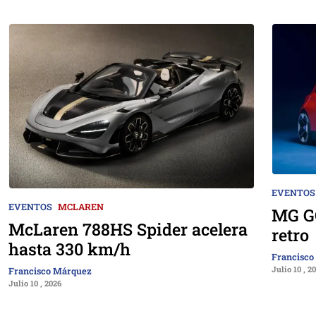
EVENTOS
EVENTOS
MCLAREN
MG GO
McLaren 788HS Spider acelera
retro
hasta 330 km/h
Francisco
Julio 10 , 2
Francisco Márquez
Julio 10 , 2026