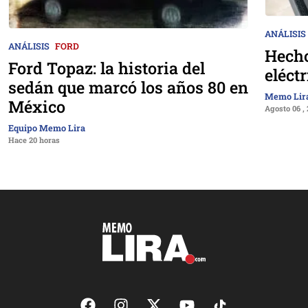
ANÁLISIS
ANÁLISIS
FORD
Hecho
Ford Topaz: la historia del
eléct
sedán que marcó los años 80 en
Memo Lir
México
Agosto 06 ,
Equipo Memo Lira
Hace 20 horas