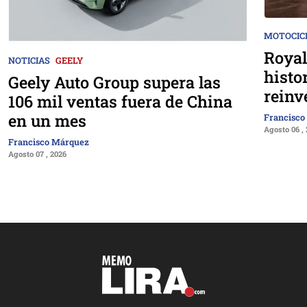
MOTOCIC
Royal
NOTICIAS
GEELY
histo
Geely Auto Group supera las
reinv
106 mil ventas fuera de China
en un mes
Francisco
Agosto 06 ,
Francisco Márquez
Agosto 07 , 2026