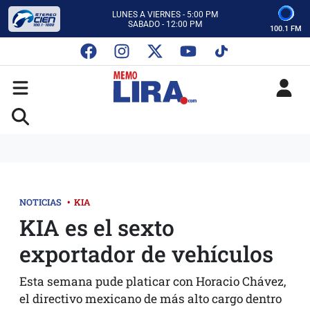
CON MEMO LIRA Y SU EQUIPO
LUNES A VIERNES - 5:00 PM
SABADO - 12:00 PM
100.1 FM
ESCUCHA AUTOS AL CIEN
CON MEMO LIRA Y SU EQUIPO
LUNES A VIERNES - 5:00 PM
SABADO - 12:00 PM
NOTICIAS
•
KIA
KIA es el sexto
exportador de vehículos
Esta semana pude platicar con Horacio Chávez,
el directivo mexicano de más alto cargo dentro