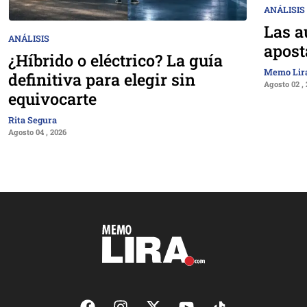
ANÁLISIS
Las a
ANÁLISIS
apost
¿Híbrido o eléctrico? La guía
Memo Lir
definitiva para elegir sin
Agosto 02 ,
equivocarte
Rita Segura
Agosto 04 , 2026