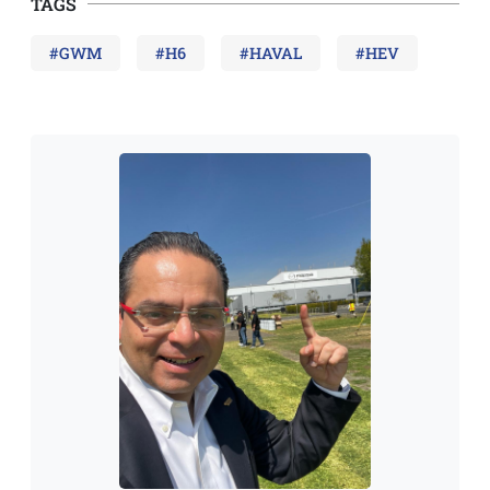
TAGS
#GWM
#H6
#HAVAL
#HEV