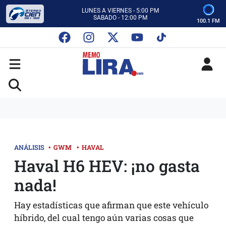
CON MEMO LIRA Y SU EQUIPO
LUNES A VIERNES - 5:00 PM
SABADO - 12:00 PM
100.1 FM
ESCUCHA AUTOS AL CIEN
CON MEMO LIRA Y SU EQUIPO
LUNES A VIERNES - 5:00 PM
SABADO - 12:00 PM
ANÁLISIS
•
GWM
•
HAVAL
Haval H6 HEV: ¡no gasta
nada!
Hay estadísticas que afirman que este vehículo
híbrido, del cual tengo aún varias cosas que