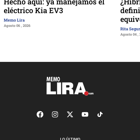
Hecho aquí: ya manejamos el
¿Híbr
eléctrico Kia EV3
defin
equiv
Memo Lira
Agosto 06 , 2026
Rita Segu
Agosto 04 ,
LO ÚLTIMO