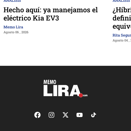
ANÁLISIS
ANÁLISIS
Hecho aquí: ya manejamos el
¿Híbr
eléctrico Kia EV3
defin
equiv
Memo Lira
Agosto 06 , 2026
Rita Segu
Agosto 04 ,