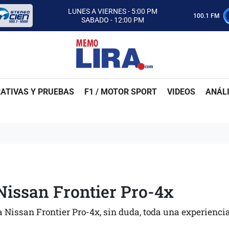
CON MEMO LIRA Y SU EQUIPO
LUNES A VIERNES - 5:00 PM
100.1 FM
SABADO - 12:00 PM
ESCUCHA AUTOS AL CIEN
CON MEMO LIRA Y SU EQUIPO
LUNES A VIERNES - 5:00 PM
SABADO - 12:00 PM
ATIVAS Y PRUEBAS
F1 / MOTOR SPORT
VIDEOS
ANÁLI
 Nissan Frontier Pro-4x
Nissan Frontier Pro-4x, sin duda, toda una experienci