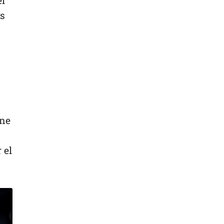
el
es
one
 el