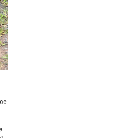
nme
a