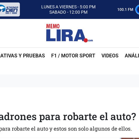
CON MEMO LIRA Y SU EQUIPO
LUNES A VIERNES - 5:00 PM
100.1 FM
SABADO - 12:00 PM
ESCUCHA AUTOS AL CIEN
CON MEMO LIRA Y SU EQUIPO
LUNES A VIERNES - 5:00 PM
SABADO - 12:00 PM
ATIVAS Y PRUEBAS
F1 / MOTOR SPORT
VIDEOS
ANÁLI
ladrones para robarte el auto?
para robarte el auto y estos son solo algunos de ellos.