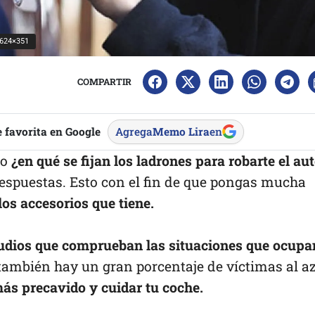
-624×351
COMPARTIR
 favorita en Google
Agrega
Memo Lira
en
do
¿en qué se fijan los ladrones para robarte el au
respuestas. Esto con el fin de que pongas mucha
los accesorios que tiene.
udios que comprueban las situaciones que ocupa
 también hay un gran porcentaje de víctimas al az
más precavido y cuidar tu coche.