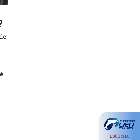
?
 de
é
ESCUCHA