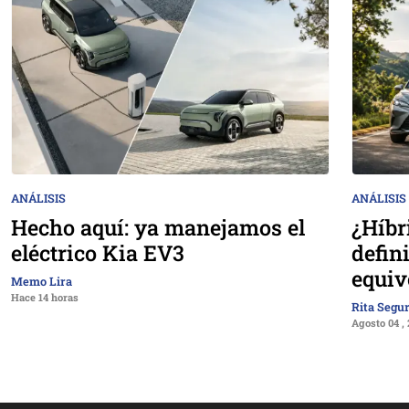
ANÁLISIS
ANÁLISIS
Hecho aquí: ya manejamos el
¿Híbr
eléctrico Kia EV3
defin
equiv
Memo Lira
Hace 14 horas
Rita Segu
Agosto 04 ,