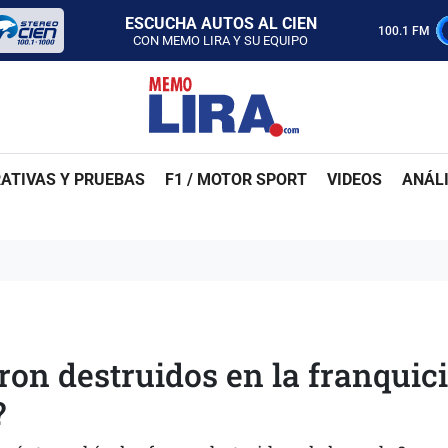
ESCUCHA AUTOS AL CIEN
100.1 FM
CON MEMO LIRA Y SU EQUIPO
LUNES A VIERNES - 5:00 PM
SABADO - 12:00 PM
ESCUCHA AUTOS AL CIEN
CON MEMO LIRA Y SU EQUIPO
LUNES A VIERNES - 5:00 PM
SABADO - 12:00 PM
ATIVAS Y PRUEBAS
F1 / MOTOR SPORT
VIDEOS
ANÁLI
ron destruidos en la franquic
?