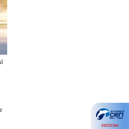
al
r
ESCUCHA