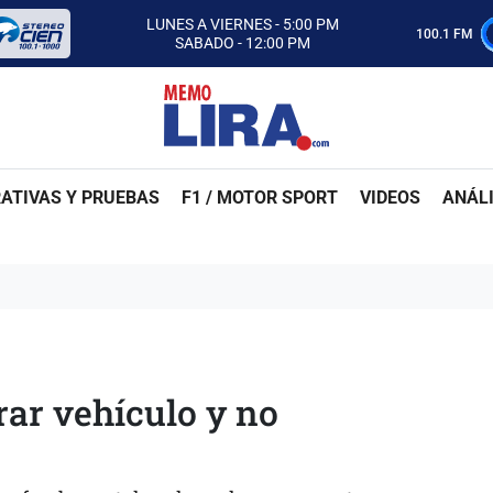
CON MEMO LIRA Y SU EQUIPO
LUNES A VIERNES - 5:00 PM
100.1 FM
SABADO - 12:00 PM
ESCUCHA AUTOS AL CIEN
CON MEMO LIRA Y SU EQUIPO
LUNES A VIERNES - 5:00 PM
SABADO - 12:00 PM
ATIVAS Y PRUEBAS
F1 / MOTOR SPORT
VIDEOS
ANÁLI
ar vehículo y no