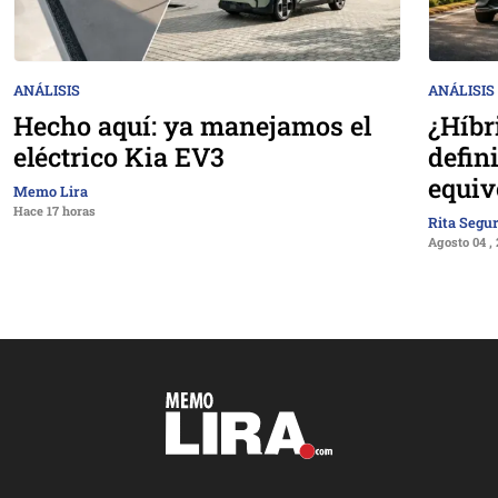
ANÁLISIS
ANÁLISIS
Hecho aquí: ya manejamos el
¿Híbr
eléctrico Kia EV3
defin
equiv
Memo Lira
Hace 17 horas
Rita Segu
Agosto 04 ,