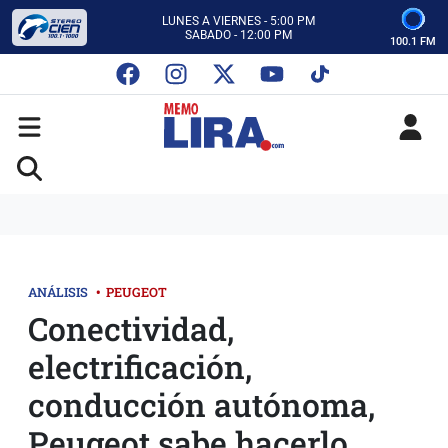
CON MEMO LIRA Y SU EQUIPO
LUNES A VIERNES - 5:00 PM
SABADO - 12:00 PM
100.1 FM
ESCUCHA AUTOS AL CIEN
CON MEMO LIRA Y SU EQUIPO
LUNES A VIERNES - 5:00 PM
SABADO - 12:00 PM
ANÁLISIS
•
PEUGEOT
Conectividad,
electrificación,
conducción autónoma,
Peugeot sabe hacerlo