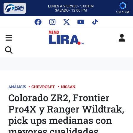
CON MEMO LIRA Y SU EQUIPO
LUNES A VIERNES - 5:00 PM
SABADO - 12:00 PM
100.1 FM
ESCUCHA AUTOS AL CIEN
CON MEMO LIRA Y SU EQUIPO
LUNES A VIERNES - 5:00 PM
SABADO - 12:00 PM
ANÁLISIS
•
CHEVROLET
•
NISSAN
Colorado ZR2, Frontier
Pro4X y Ranger Wildtrak,
pick ups medianas con
mayores cualidades