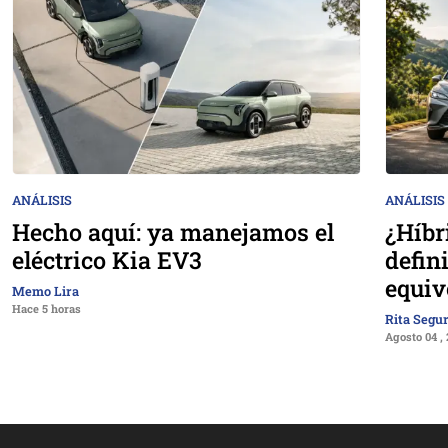
ANÁLISIS
ANÁLISIS
Hecho aquí: ya manejamos el
¿Híbr
eléctrico Kia EV3
defin
equiv
Memo Lira
Hace 5 horas
Rita Segu
Agosto 04 ,