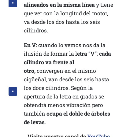
alineados en la misma línea
y tiene
que ver con la longitud del motor,
va desde los dos hasta los seis
cilindros.
En V:
cuando lo vemos nos da la
ilusión de formar la l
etra “V”
;
cada
cilindro va frente al
otro,
convergen en el mismo
cigüeñal, van desde los seis hasta
los doce cilindros. Según la
apertura de la letra en grados se
obtendrá menos vibración pero
también
ocupa el doble de árboles
de levas
.
Visita nuestro canal de
YouTube