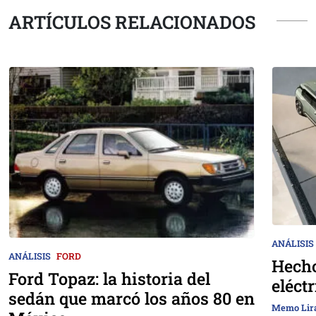
ARTÍCULOS RELACIONADOS
ANÁLISIS
ANÁLISIS
FORD
Hecho
Ford Topaz: la historia del
eléct
sedán que marcó los años 80 en
Memo Lir