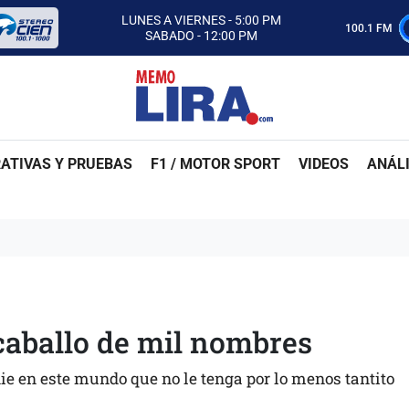
CON MEMO LIRA Y SU EQUIPO
LUNES A VIERNES - 5:00 PM
100.1 FM
SABADO - 12:00 PM
ESCUCHA AUTOS AL CIEN
CON MEMO LIRA Y SU EQUIPO
LUNES A VIERNES - 5:00 PM
SABADO - 12:00 PM
ATIVAS Y PRUEBAS
F1 / MOTOR SPORT
VIDEOS
ANÁLI
 caballo de mil nombres
ie en este mundo que no le tenga por lo menos tantito