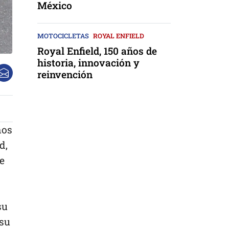
México
MOTOCICLETAS
ROYAL ENFIELD
Royal Enfield, 150 años de
historia, innovación y
reinvención
nos
d,
e
su
 su