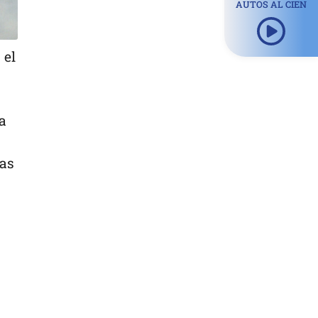
AUTOS AL CIEN
 el
a
tas