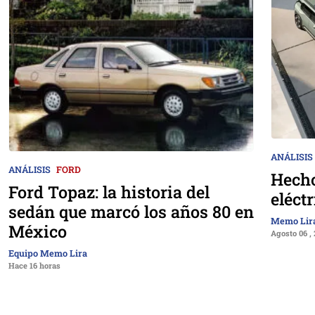
ANÁLISIS
ANÁLISIS
FORD
Hecho
Ford Topaz: la historia del
eléct
sedán que marcó los años 80 en
Memo Lir
México
Agosto 06 ,
Equipo Memo Lira
Hace 16 horas