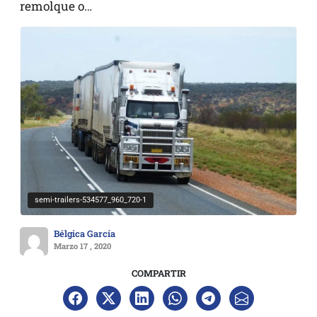
remolque o…
semi-trailers-534577_960_720-1
Bélgica García
Marzo 17 , 2020
COMPARTIR