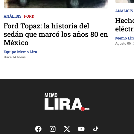
ANÁLISIS
ANÁLISIS
FORD
Hecho
Ford Topaz: la historia del
eléct
sedán que marcó los años 80 en
Memo Lir
México
Agosto 06 ,
Equipo Memo Lira
Hace 14 horas