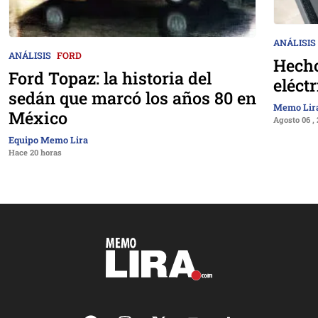
ANÁLISIS
ANÁLISIS
FORD
Hecho
Ford Topaz: la historia del
eléct
sedán que marcó los años 80 en
Memo Lir
México
Agosto 06 ,
Equipo Memo Lira
Hace 20 horas