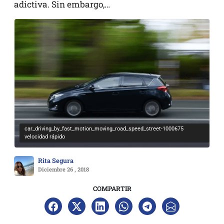
adictiva. Sin embargo,…
car_driving_by_fast_motion_moving_road_speed_street-1000675
velocidad rápido
Rita Segura
Diciembre 26 , 2018
COMPARTIR