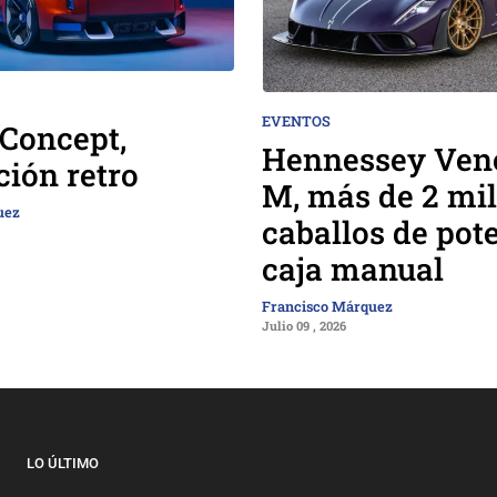
EVENTOS
Concept,
Hennessey Ven
ción retro
M, más de 2 mil
uez
caballos de pot
caja manual
Francisco Márquez
Julio 09 , 2026
LO ÚLTIMO