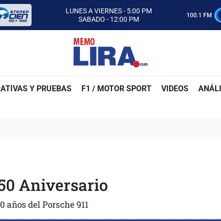
ESCUCHA AUTOS AL CIEN
100.1 FM
CON MEMO LIRA Y SU EQUIPO
LUNES A VIERNES - 5:00 PM
SABADO - 12:00 PM
ESCUCHA AUTOS AL CIEN
CON MEMO LIRA Y SU EQUIPO
LUNES A VIERNES - 5:00 PM
SABADO - 12:00 PM
ATIVAS Y PRUEBAS
F1 / MOTOR SPORT
VIDEOS
ANÁLI
 50 Aniversario
50 años del Porsche 911