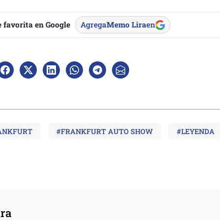
 favorita en Google
Agrega
Memo Lira
en
ANKFURT
#FRANKFURT AUTO SHOW
#LEYENDA
ura