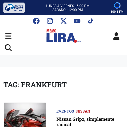
CON MEMO LIRA Y SU EQUIPO
LUNES A VIERNES - 5:00 PM
SABADO - 12:00 PM
100.1 FM
ESCUCHA AUTOS AL CIEN
CON MEMO LIRA Y SU EQUIPO
LUNES A VIERNES - 5:00 PM
SABADO - 12:00 PM
TAG: FRANKFURT
EVENTOS
NISSAN
Nissan Gripz, simplemente
radical