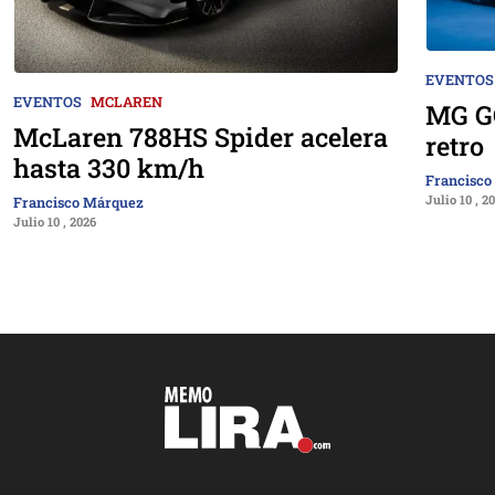
EVENTOS
EVENTOS
MCLAREN
MG GO
McLaren 788HS Spider acelera
retro
hasta 330 km/h
Francisco
Julio 10 , 2
Francisco Márquez
Julio 10 , 2026