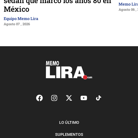
sedán que marcó los años 80 en
Memo Lir
México
Agosto 06 ,
Equipo Memo Lira
Agosto 07 , 2026
LO ÚLTIMO
SUPLEMENTOS